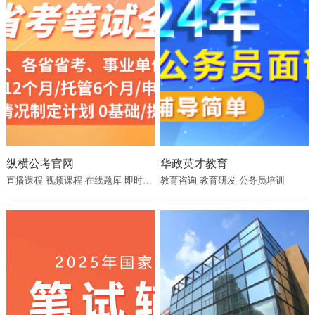
纵横公考官网
华政英才教育
直播课程
视频课程
在线题库
即时答疑
教育咨询
教育研发
公务员培训