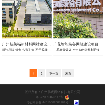
广州新莱福新材料网站建设项目
广花智能装备网站建设项目
服装吊牌
纸卡
包装彩盒
不干胶标签
产品说明书
广花智能装备
全自动包装机械设备
1
2
下一页
末页
版权所有：广州腾虎网络科技有限公司
粤ICP备13073147号
粤公网安备 44010602001101号